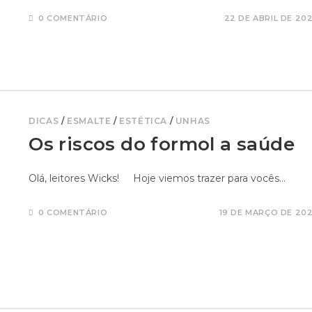
0 COMENTÁRIO
22 DE ABRIL DE 20
DICAS
/
ESMALTE
/
ESTÉTICA
/
UNHAS
Os riscos do formol a saúde
Olá, leitores Wicks! Hoje viemos trazer para vocês…
0 COMENTÁRIO
19 DE MARÇO DE 20