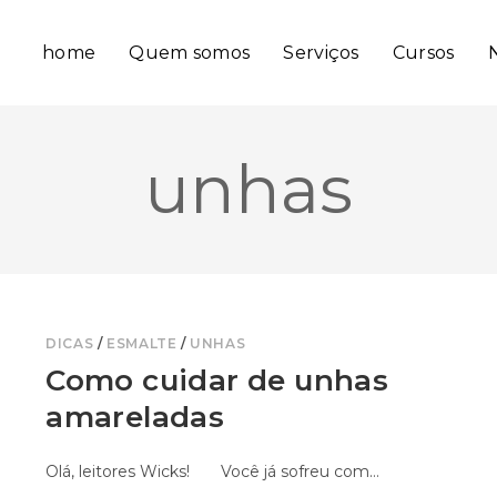
home
Quem somos
Serviços
Cursos
unhas
DICAS
/
ESMALTE
/
UNHAS
Como cuidar de unhas
amareladas
Olá, leitores Wicks! Você já sofreu com…