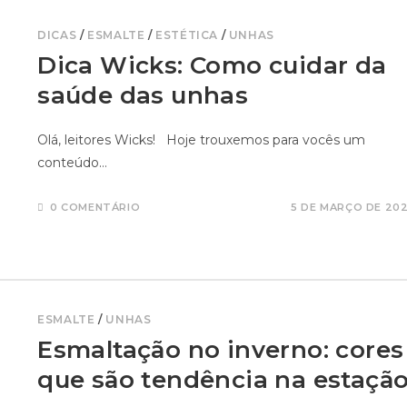
DICAS
/
ESMALTE
/
ESTÉTICA
/
UNHAS
Dica Wicks: Como cuidar da
saúde das unhas
Olá, leitores Wicks! Hoje trouxemos para vocês um
conteúdo…
0 COMENTÁRIO
5 DE MARÇO DE 20
ESMALTE
/
UNHAS
Esmaltação no inverno: cores
que são tendência na estaçã