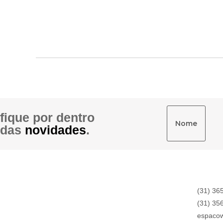
Newsletter
fique por dentro
das
novidades
.
(31) 36
(31) 356
espaco